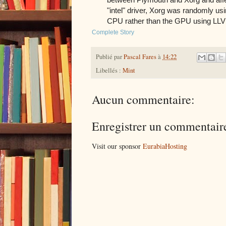
"intel" driver, Xorg was randomly u
CPU rather than the GPU using LLV
Complete Story
Publié par
Pascal Fares
à
14:22
Libellés :
Mint
Aucun commentaire:
Enregistrer un commentair
Visit our sponsor
EurabiaHosting