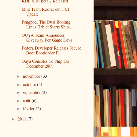
KDE 4.10 Beta 2 Released
Mint Team Rushes out 14.1
Update
Pengpod, The Dual Booting
Linux Tablet Starts Ship...
OUYA Team Announces
Giveaway For Game Devs
Fedora Developer Releases Secure
Boot Bootloader F...
Ouya Consoles To Ship On
December 28th
novembre
(33)
►
octobre
(5)
►
septembre
(2)
►
août
(6)
►
février
(2)
►
2011
(7)
►