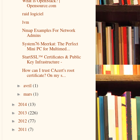
What is OpenStack? |
Opensource.com
raid logiciel
lvm
Nmap Examples For Network
Admins
System76 Meerkat: The Perfect
Mini PC for Multimed...
StartSSL™ Certificates & Public
Key Infrastructure -
How can I trust CAcert's root
certificate? On my s...
avril
(1)
►
mars
(1)
►
2014
(13)
►
2013
(226)
►
2012
(77)
►
2011
(7)
►