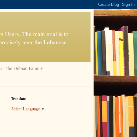
x Users, The main goal is to
precisely near the Lebanese
ns: The Debian Familly
Translate
Select Language
▼