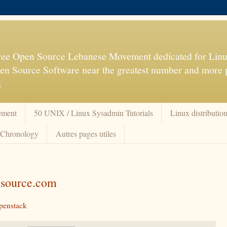
 Free Open Source Lebanese Movement dedicated for Linu
en Source Software near the greatest number and more 
x
ement
50 UNIX / Linux Sysadmin Tutorials
Linux distributio
Chronology
Autres pages utiles
nsource.com
openstack