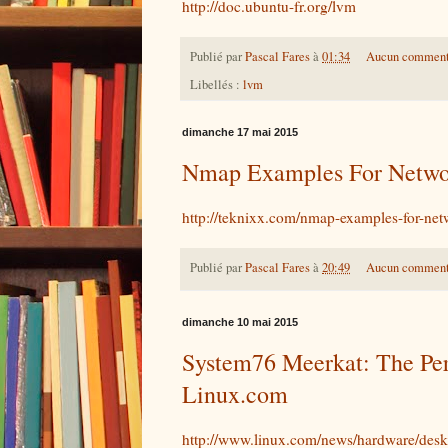
http://doc.ubuntu-fr.org/lvm
Publié par
Pascal Fares
à
01:34
Aucun comment
Libellés :
lvm
dimanche 17 mai 2015
Nmap Examples For Netwo
http://teknixx.com/nmap-examples-for-net
Publié par
Pascal Fares
à
20:49
Aucun comment
dimanche 10 mai 2015
System76 Meerkat: The Per
Linux.com
http://www.linux.com/news/hardware/desk