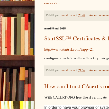
or-desktop
Publié par
Pascal Fares
à
23:42
Aucun comment
mardi 5 mai 2015
StartSSL™ Certificates & P
http://www.startssl.com/?app=21
configure apache2 ssl/tls with a key pair ge
Publié par
Pascal Fares
à
21:58
Aucun comment
How can I trust CAcert's ro
With CACERT.ORG free tls/ssl certificate
In order to have your browser or syste