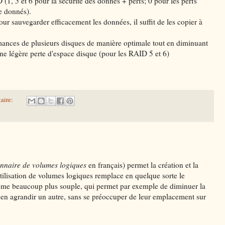
(1, 5 et 6 pour la sécurité des donnés + perfs; 0 pour les perfs
de donnés).
ur sauvegarder efficacement les données, il suffit de les copier à
mances de plusieurs disques de manière optimale tout en diminuant
une légère perte d'espace disque (pour les RAID 5 et 6)
aire:
onnaire de volumes logiques
en français) permet la création et la
tilisation de volumes logiques remplace en quelque sorte le
tème beaucoup plus souple, qui permet par exemple de diminuer la
r en agrandir un autre, sans se préoccuper de leur emplacement sur