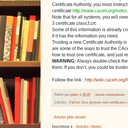
Certificate Authority, you must instruc
certificate
http://www.cacert.org/inde
Note that for all systems, you will need
3 certificate
class3.crt
.
Some of this information is already c
if it has the information you need.
Trusting a new Certificate Authority is
are some of the ways to trust the CAcer
how to trust one certificate, and just r
WARNING:
Always double-check the f
them. If you don't, you could be trustin
Follow the link :
http://wiki.cacert.or
Publié par
ipdots
à
20:49
Aucun commentaire:
Libellés :
CaCert
,
Java
,
keytool
,
root certificates
,
Articles plus récents
Inscription à :
Articles (Atom)