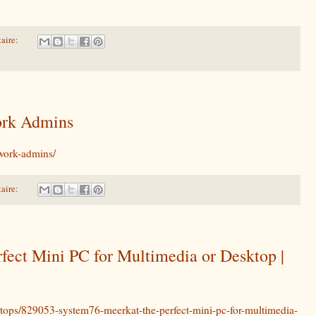
aire:
rk Admins
work-admins/
aire:
fect Mini PC for Multimedia or Desktop |
tops/829053-system76-meerkat-the-perfect-mini-pc-for-multimedia-