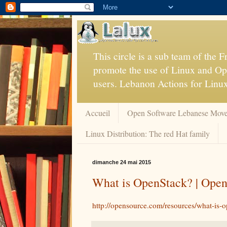
This circle is a sub team of the
promote the use of Linux and Op
users. Lebanon Actions for Linu
Accueil
Open Software Lebanese Mov
Linux Distribution: The red Hat family
dimanche 24 mai 2015
What is OpenStack? | Ope
http://opensource.com/resources/what-is-