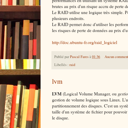
performances en utilisant un système RAID 
brutes au prix d'un risque accru de perte 
Le RAID utilise une logique très simple. Po
plusieurs endroits.
Le RAID permet donc d'utiliser les perfor
les risques de perte de données au prix d'
http://doc.ubuntu-fr.org/raid_logiciel
Publié par
Pascal Fares
à
01:36
Aucun comment
Libellés :
raid
lvm
LVM
(Logical Volume Manager, ou
gesti
gestion de volume logique sous Linux. L'u
partitionnement des disques. C'est un sys
taille d'un système de fichier pour pouvoi
le disque.